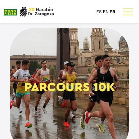
ES
|
EN
|
FR
PARCOURS 10K