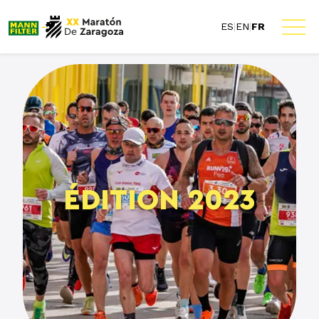
ES
|
EN
|
FR
ÉDITION 2023